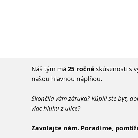
Servis a oprava
Náš tým má
25 ročné
skúsenosti s v
našou hlavnou náplňou.
Skončila vám záruka?
Kúpili ste byt, d
viac hluku z ulice?
Zavolajte nám. Poradíme, pomôž