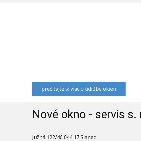
Kompletný pozáručný servis plastových oki
výmenu tesniacich gúm
Nákladná doprava do 3,5 tony. Na prepr
v (3705x1870/1400x1932/1790)
Výmena izolačných skiel a dverných výplní 
Dodávka a montáž tieniacej techniky, sietí 
prečítajte si viac o údržbe okien
Nové okno - servis s. r
Južná 122/46 044 17 Slanec